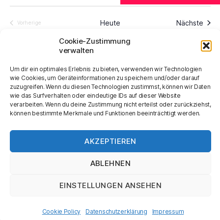
s
o
l
r
s
t
e
g
Vera
Heute
Nächste
Vorherige
n
e
Veranstaltungen
t
a
.
h
Cookie-Zustimmung
o
verwalten
a
l
Kalender abonnieren
b
e
t
Um dir ein optimales Erlebnis zu bieten, verwenden wir Technologien
l
n
wie Cookies, um Geräteinformationen zu speichern und/oder darauf
u
zuzugreifen. Wenn du diesen Technologien zustimmst, können wir Daten
t
wie das Surfverhalten oder eindeutige IDs auf dieser Website
n
verarbeiten. Wenn du deine Zustimmung nicht erteilst oder zurückziehst,
u
können bestimmte Merkmale und Funktionen beeinträchtigt werden.
g
n
A
AKZEPTIEREN
© 2026
Humanistische Gesellschaft
Nach oben
↑
g
n
Schweiz
ABLEHNEN
e
s
Datenschutzerklärung
EINSTELLUNGEN ANSEHEN
n
i
c
S
Cookie Policy
Datenschutzerklärung
Impressum