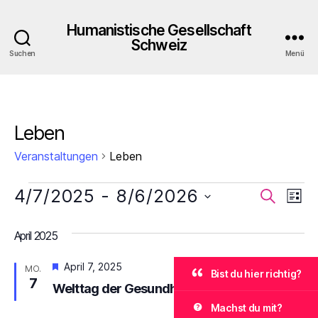
Humanistische Gesellschaft
Schweiz
Suchen
Menü
Leben
Veranstaltungen
Leben
Veranstaltungen
4/7/2025
 - 
8/6/2026
V
V
S
L
u
D
i
e
e
c
a
s
April 2025
h
r
t
t
r
e
u
e
H
a
April 7, 2025
MO.
m
Bist du hier richtig?
a
e
7
w
Welttag der Gesundheit
n
r
ä
n
v
Machst du mit?
h