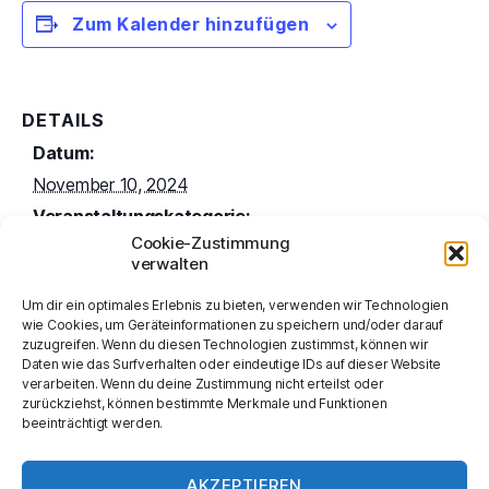
Zum Kalender hinzufügen
DETAILS
Datum:
November 10, 2024
Veranstaltungskategorie:
Cookie-Zustimmung
Feiertage
verwalten
Website:
Um dir ein optimales Erlebnis zu bieten, verwenden wir Technologien
https://humanistisches-bekenntnis.org/sample-
wie Cookies, um Geräteinformationen zu speichern und/oder darauf
page/events/tag-des-wissenschaft/
zuzugreifen. Wenn du diesen Technologien zustimmst, können wir
Daten wie das Surfverhalten oder eindeutige IDs auf dieser Website
verarbeiten. Wenn du deine Zustimmung nicht erteilst oder
Welttag der
Welttag der geistigen
zurückziehst, können bestimmte Merkmale und Funktionen
Gesundheit
beeinträchtigt werden.
Menschenrechte
AKZEPTIEREN