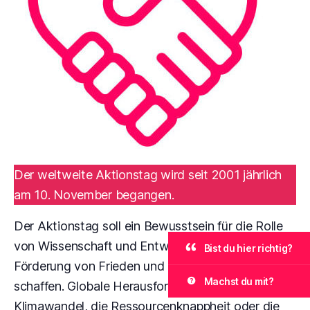
Der weltweite Aktionstag wird seit 2001 jährlich
am 10. November begangen.
Der Aktionstag soll ein Bewusstsein für die Rolle
von Wissenschaft und Entwicklung in der
Bist du hier richtig?
Förderung von Frieden und Nachhaltigkeit
Machst du mit?
schaffen. Globale Herausforderungen wie der
Klimawandel, die Ressourcenknappheit oder die