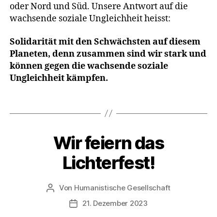
oder Nord und Süd. Unsere Antwort auf die
wachsende soziale Ungleichheit heisst:
E
r
Solidarität mit den Schwächsten auf diesem
i
Planeten, denn zusammen sind wir stark und
n
können gegen die wachsende soziale
n
Ungleichheit kämpfen.
e
r
n
Schlagwörter
,
L
i
Wir feiern das
Kategorien
A
e
K
b
T
Lichterfest!
I
e
O
n
N
S
Von
Humanistische Gesellschaft
Beitragsautor
T
21. Dezember 2023
A
Veröffentlichungsdatum
G