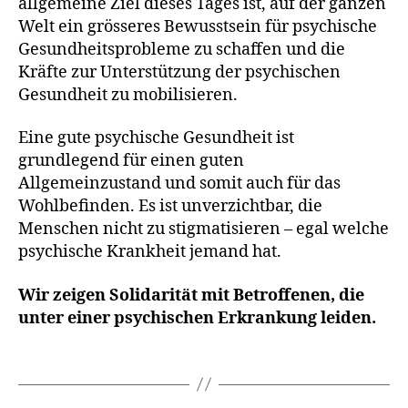
allgemeine Ziel dieses Tages ist, auf der ganzen
Welt ein grösseres Bewusstsein für psychische
Gesundheitsprobleme zu schaffen und die
Kräfte zur Unterstützung der psychischen
Gesundheit zu mobilisieren.
Eine gute psychische Gesundheit ist
grundlegend für einen guten
Allgemeinzustand und somit auch für das
Wohlbefinden. Es ist unverzichtbar, die
Menschen nicht zu stigmatisieren – egal welche
L
psychische Krankheit jemand hat.
e
b
Wir zeigen Solidarität mit Betroffenen, die
e
unter einer psychischen Erkrankung leiden.
n
,
Schlagwörter
L
i
e