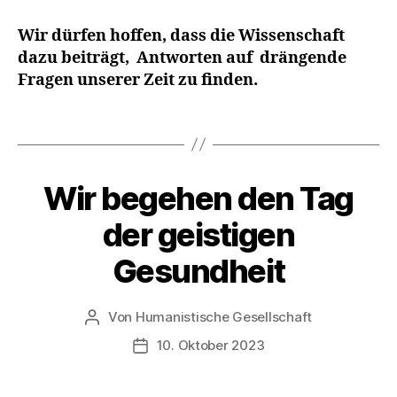
L
e
Wir dürfen hoffen, dass die Wissenschaft
b
dazu beiträgt, Antworten auf drängende
e
Fragen unserer Zeit zu finden.
n
,
Schlagwörter
L
i
e
b
Wir begehen den Tag
Kategorien
A
K
e
T
der geistigen
n
I
O
Gesundheit
N
S
T
A
Von
Humanistische Gesellschaft
Beitragsautor
G
E
10. Oktober 2023
Veröffentlichungsdatum