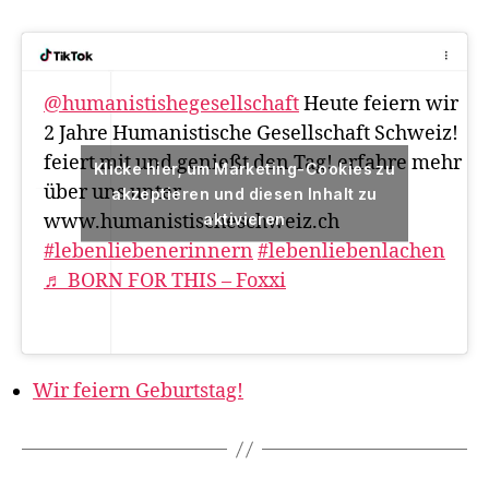
@humanistishegesellschaft
Heute feiern wir
2 Jahre Humanistische Gesellschaft Schweiz!
feiert mit und genießt den Tag! erfahre mehr
Klicke hier, um Marketing-Cookies zu
über uns unter
akzeptieren und diesen Inhalt zu
aktivieren
www.humanistischeschweiz.ch
#lebenliebenerinnern
#lebenliebenlachen
♬ BORN FOR THIS – Foxxi
Wir feiern Geburtstag!