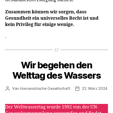
Zusammen können wir sorgen, dass
Gesundheit ein universelles Recht ist und
kein Privileg für einige wenige.
.
Wir begehen den
Kategorien
A
K
T
Welttag des Wassers
I
O
N
S
Von
Humanistische Gesellschaft
22. März 2024
Beitragsautor
Veröffentlichungs
T
A
G
E
Der Weltwassertag wurde 1992 von der UN-