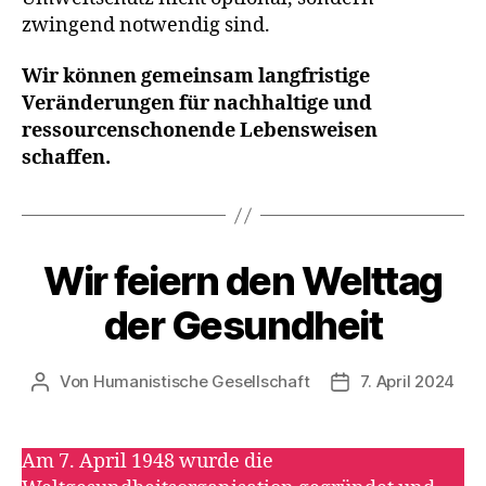
zwingend notwendig sind.
Wir können gemeinsam langfristige
Veränderungen für nachhaltige und
ressourcenschonende Lebensweisen
schaffen.
Wir feiern den Welttag
Kategorien
A
K
T
der Gesundheit
I
O
N
S
Von
Humanistische Gesellschaft
7. April 2024
Beitragsautor
Veröffentlichungs
T
A
G
E
Am 7. April 1948 wurde die