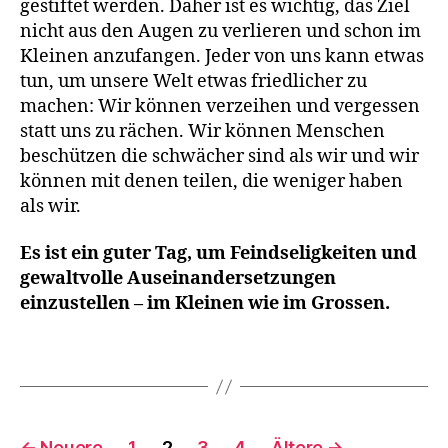
gestiftet werden. Daher ist es wichtig, das Ziel
nicht aus den Augen zu verlieren und schon im
Kleinen anzufangen. Jeder von uns kann etwas
tun, um unsere Welt etwas friedlicher zu
machen: Wir können verzeihen und vergessen
statt uns zu rächen. Wir können Menschen
beschützen die schwächer sind als wir und wir
können mit denen teilen, die weniger haben
E
als wir.
r
i
Es ist ein guter Tag, um Feindseligkeiten und
n
gewaltvolle Auseinandersetzungen
n
einzustellen – im Kleinen wie im Grossen.
e
r
n
Schlagwörter
,
L
i
Seitennummerierung
e
←
Neuere
1
2
3
4
Ältere
→