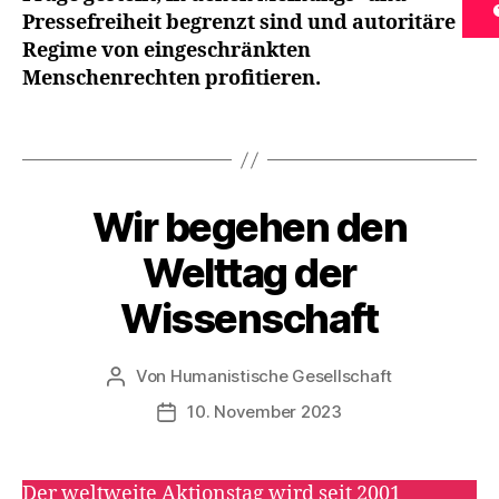
i
Pressefreiheit begrenzt sind und autoritäre
n
Regime von eingeschränkten
n
Menschenrechten profitieren.
e
r
n
Schlagwörter
,
L
i
Wir begehen den
Kategorien
A
e
K
b
T
Welttag der
I
e
O
n
Wissenschaft
N
S
T
A
Von
Humanistische Gesellschaft
Beitragsautor
G
E
10. November 2023
Veröffentlichungsdatum
Der weltweite Aktionstag wird seit 2001