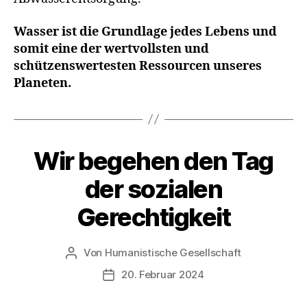
Wasser ist die Grundlage jedes Lebens und
somit eine der wertvollsten und
schützenswertesten Ressourcen unseres
Planeten.
Wir begehen den Tag
Kategorien
A
K
T
der sozialen
I
O
Gerechtigkeit
N
S
T
A
Von
Humanistische Gesellschaft
Beitragsautor
G
E
20. Februar 2024
Veröffentlichungsdatum