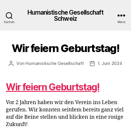
Humanistische Gesellschaft
Schweiz
Suchen
Menü
Wir feiern Geburtstag!
Kategorien
B
E
I
T
Von
Humanistische Gesellschaft
1. Juni 2024
Beitragsautor
Veröffentlichung
R
Ä
G
E
Wir feiern Geburtstag!
Vor 2 Jahren haben wir den Verein ins Leben
gerufen. Wir konnten seitdem bereits ganz viel
auf die Beine stellen und blicken in eine rosige
Zukunft!