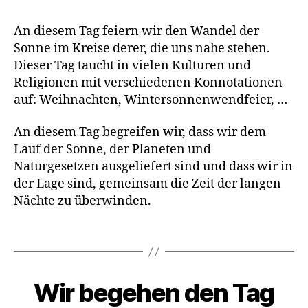
E
An diesem Tag feiern wir den Wandel der
Sonne im Kreise derer, die uns nahe stehen.
Dieser Tag taucht in vielen Kulturen und
Religionen mit verschiedenen Konnotationen
auf: Weihnachten, Wintersonnenwendfeier, …
An diesem Tag begreifen wir, dass wir dem
Lauf der Sonne, der Planeten und
Naturgesetzen ausgeliefert sind und dass wir in
der Lage sind, gemeinsam die Zeit der langen
Nächte zu überwinden.
L
e
b
Schlagwörter
e
n
Wir begehen den Tag
Kategorien
A
K