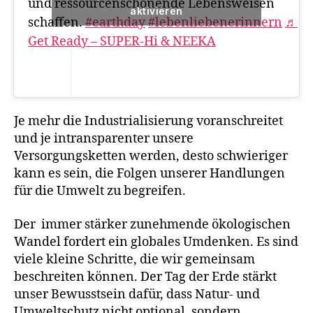
und ressourcenschonende Lebensweisen
aktivieren
schaffen.
#earthday
#lebenliebenerinnern
♬
Get Ready – SUPER-Hi & NEEKA
Je mehr die Industrialisierung voranschreitet
und je intransparenter unsere
Versorgungsketten werden, desto schwieriger
kann es sein, die Folgen unserer Handlungen
für die Umwelt zu begreifen.
Der immer stärker zunehmende ökologischen
Wandel fordert ein globales Umdenken. Es sind
viele kleine Schritte, die wir gemeinsam
beschreiten können. Der Tag der Erde stärkt
unser Bewusstsein dafür, dass Natur- und
Umweltschutz nicht optional, sondern