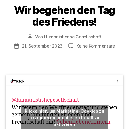
b
Wir begehen den Tag
Kategorien
A
K
e
T
des Friedens!
n
I
O
N
S
Von
Humanistische Gesellschaft
Beitragsautor
T
zu
21. September 2023
Keine Kommentare
A
Veröffentlichungsdatum
G
Wir
E
begeh
den
Tag
des
Friede
@humanistishegesellschaft
Wir feiern den Weltfriedenstag und stehen
Klicke hier, um Marketing-Cookies zu
gemeinsam für den Frieden und
akzeptieren und diesen Inhalt zu
Freundschaft ein!
#lebenliebenerinnern
aktivieren