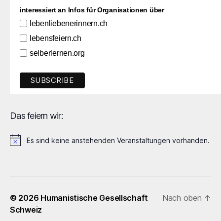
interessiert an Infos für Organisationen über
lebenliebenerinnern.ch
lebensfeiern.ch
selberlernen.org
Das feiern wir:
Es sind keine anstehenden Veranstaltungen vorhanden.
H
i
n
w
e
i
© 2026
Humanistische Gesellschaft
Nach oben
↑
s
Schweiz