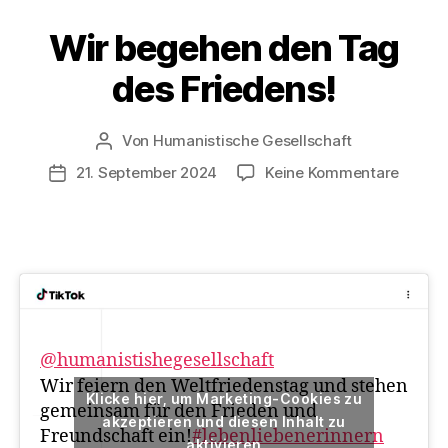
e
b
Wir begehen den Tag
Kategorien
A
K
e
T
des Friedens!
n
I
O
N
S
Von
Humanistische Gesellschaft
Beitragsautor
T
zu
21. September 2024
Keine Kommentare
A
Veröffentlichungsdatum
G
Wir
E
begeh
den
Tag
des
Friede
@humanistishegesellschaft
Wir feiern den Weltfriedenstag und stehen
Klicke hier, um Marketing-Cookies zu
gemeinsam für den Frieden und
akzeptieren und diesen Inhalt zu
Freundschaft ein!
#lebenliebenerinnern
aktivieren