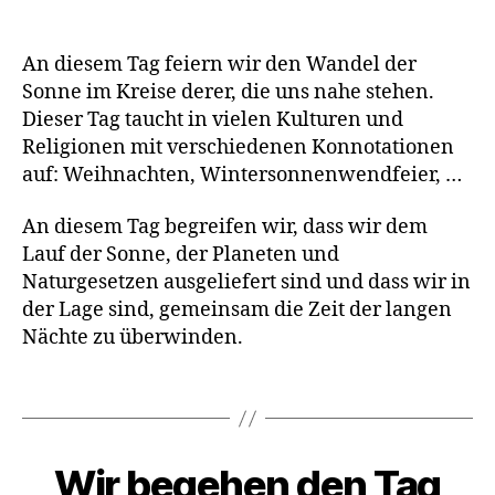
G
E
An diesem Tag feiern wir den Wandel der
Sonne im Kreise derer, die uns nahe stehen.
Dieser Tag taucht in vielen Kulturen und
Religionen mit verschiedenen Konnotationen
auf: Weihnachten, Wintersonnenwendfeier, …
An diesem Tag begreifen wir, dass wir dem
Lauf der Sonne, der Planeten und
Naturgesetzen ausgeliefert sind und dass wir in
der Lage sind, gemeinsam die Zeit der langen
Nächte zu überwinden.
L
e
b
Schlagwörter
e
n
Wir begehen den Tag
Kategorien
A
K