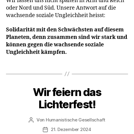
Wir lassen uns nicht spalten in Arm und Reich
oder Nord und Süd. Unsere Antwort auf die
wachsende soziale Ungleichheit heisst:
E
r
Solidarität mit den Schwächsten auf diesem
i
Planeten, denn zusammen sind wir stark und
n
können gegen die wachsende soziale
n
Ungleichheit kämpfen.
e
r
n
Schlagwörter
,
L
i
Wir feiern das
Kategorien
A
e
K
b
T
Lichterfest!
I
e
O
n
N
S
Von
Humanistische Gesellschaft
Beitragsautor
T
21. Dezember 2024
A
Veröffentlichungsdatum