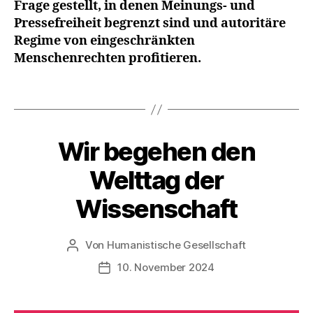
Frage gestellt, in denen Meinungs- und
i
Pressefreiheit begrenzt sind und autoritäre
n
Regime von eingeschränkten
n
Menschenrechten profitieren.
e
r
n
Schlagwörter
,
L
i
Wir begehen den
Kategorien
A
e
K
b
T
Welttag der
I
e
O
n
Wissenschaft
N
S
T
A
Von
Humanistische Gesellschaft
Beitragsautor
G
E
10. November 2024
Veröffentlichungsdatum