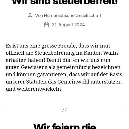
Wir sind steuerbefreit!
E
b
I
T
e
Von
Humanistische Gesellschaft
Beitragsautor
R
n
Ä
31. August 2024
Veröffentlichungsdatum
G
E
E
r
Es ist uns eine grosse Freude, dass wir nun
i
offiziell die Steuerbefreiung im Kanton Wallis
n
erhalten haben! Damit dürfen wir uns nun
n
guten Gewissens als gemeinnützig bezeichnen
e
und können garantieren, dass wir auf der Basis
r
unserer Statuten das Gemeinwohl unterstützen
n
und weiterentwickeln!
,
L
e
Schlagwörter
b
e
n
Wir feiern die
Kategorien
A
,