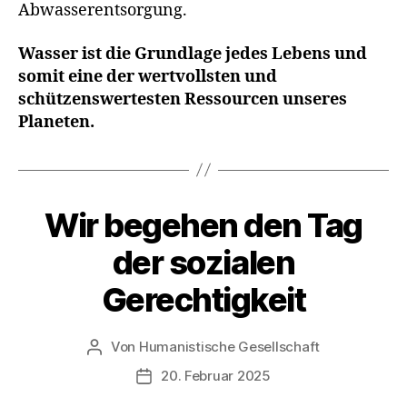
Abwasserentsorgung.
Wasser ist die Grundlage jedes Lebens und
somit eine der wertvollsten und
schützenswertesten Ressourcen unseres
Planeten.
Wir begehen den Tag
Kategorien
A
K
T
der sozialen
I
O
Gerechtigkeit
N
S
T
A
Von
Humanistische Gesellschaft
Beitragsautor
G
E
20. Februar 2025
Veröffentlichungsdatum