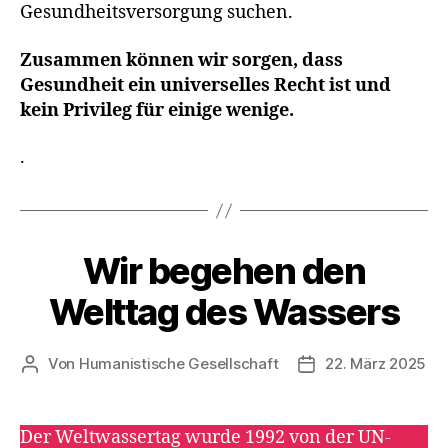
Gesundheitsversorgung suchen.
Zusammen können wir sorgen, dass
Gesundheit ein universelles Recht ist und
kein Privileg für einige wenige.
.
Wir begehen den
Kategorien
A
K
T
Welttag des Wassers
I
O
N
S
Von
Humanistische Gesellschaft
22. März 2025
Beitragsautor
Veröffentlichungs
T
A
G
E
Der Weltwassertag wurde 1992 von der UN-