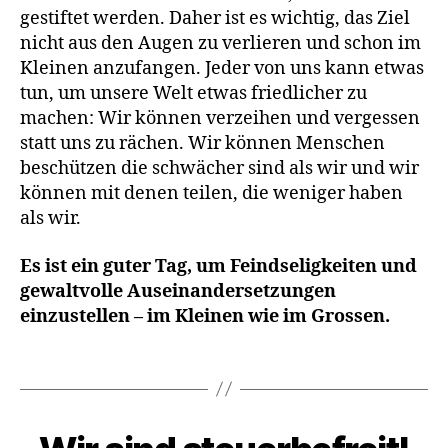
gestiftet werden. Daher ist es wichtig, das Ziel
nicht aus den Augen zu verlieren und schon im
Kleinen anzufangen. Jeder von uns kann etwas
tun, um unsere Welt etwas friedlicher zu
machen: Wir können verzeihen und vergessen
statt uns zu rächen. Wir können Menschen
beschützen die schwächer sind als wir und wir
können mit denen teilen, die weniger haben
E
als wir.
r
i
Es ist ein guter Tag, um Feindseligkeiten und
n
gewaltvolle Auseinandersetzungen
n
einzustellen – im Kleinen wie im Grossen.
e
r
n
Schlagwörter
,
L
i
Kategorien
B
e