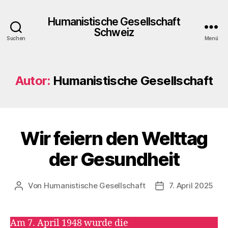
Humanistische Gesellschaft
Schweiz
Suchen
Menü
Autor:
Humanistische Gesellschaft
Wir feiern den Welttag
Kategorien
A
K
T
der Gesundheit
I
O
N
S
Von
Humanistische Gesellschaft
7. April 2025
Beitragsautor
Veröffentlichungs
T
A
G
E
Am 7. April 1948 wurde die