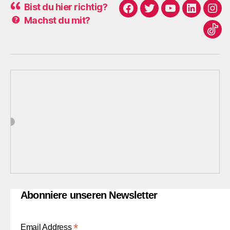
Bist du hier richtig?
Facebook
Twitter
Youtube
Linkedin
Ins
Machst du mit?
Tikt
Abonniere unseren Newsletter
*
Email Address