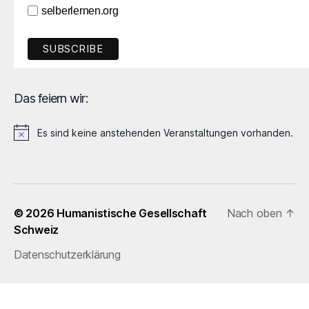
selberlernen.org
Das feiern wir:
Es sind keine anstehenden Veranstaltungen vorhanden.
H
i
n
w
e
i
© 2026
Humanistische Gesellschaft
Nach oben
↑
s
Schweiz
Datenschutzerklärung