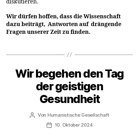
diskutieren.
L
e
Wir dürfen hoffen, dass die Wissenschaft
b
dazu beiträgt, Antworten auf drängende
e
Fragen unserer Zeit zu finden.
n
,
Schlagwörter
L
i
e
b
Wir begehen den Tag
Kategorien
A
K
e
T
der geistigen
n
I
O
Gesundheit
N
S
T
A
Von
Humanistische Gesellschaft
Beitragsautor
G
E
10. Oktober 2024
Veröffentlichungsdatum