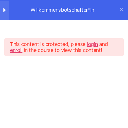
Willkommensbotschafter*in
Humanistische Gesellschaft
Schweiz
Suchen
Menü
Lernziel
1
Start
Humanistische Akadamie
This content is protected, please
login
and
Was hat das mit
Weiterbildungsangebote
enroll
in the course to view this content!
Humanismus zu tun?
© 2026
Humanistische Gesellschaft
Nach oben
↑
Schweiz
Datenschutzerklärung
Bist du hier richtig?
Machst du mit?