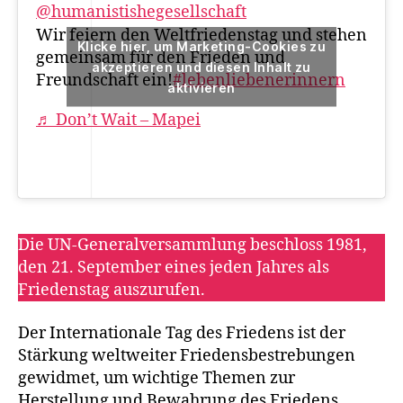
@humanistishegesellschaft
Wir feiern den Weltfriedenstag und stehen
Klicke hier, um Marketing-Cookies zu
gemeinsam für den Frieden und
akzeptieren und diesen Inhalt zu
Freundschaft ein!
#lebenliebenerinnern
aktivieren
♬ Don’t Wait – Mapei
Die UN-Generalversammlung beschloss 1981,
den 21. September eines jeden Jahres als
Friedenstag auszurufen.
Der Internationale Tag des Friedens ist der
Stärkung weltweiter Friedensbestrebungen
gewidmet, um wichtige Themen zur
Herstellung und Bewahrung des Friedens