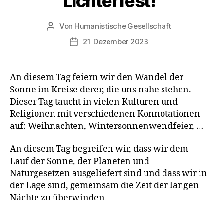
Lichterfest!
I
e
O
n
N
S
Von
Humanistische Gesellschaft
Beitragsautor
T
21. Dezember 2023
A
Veröffentlichungsdatum
G
E
An diesem Tag feiern wir den Wandel der
Sonne im Kreise derer, die uns nahe stehen.
Dieser Tag taucht in vielen Kulturen und
Religionen mit verschiedenen Konnotationen
auf: Weihnachten, Wintersonnenwendfeier, …
An diesem Tag begreifen wir, dass wir dem
Lauf der Sonne, der Planeten und
Naturgesetzen ausgeliefert sind und dass wir in
der Lage sind, gemeinsam die Zeit der langen
Nächte zu überwinden.
L
e