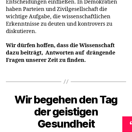
Entscheidungen einfließen. In Demokratien
haben Parteien und Zivilgesellschaft die
wichtige Aufgabe, die wissenschaftlichen
Erkenntnisse zu deuten und kontrovers zu
diskutieren.
L
e
Wir dürfen hoffen, dass die Wissenschaft
b
dazu beiträgt, Antworten auf drängende
e
Fragen unserer Zeit zu finden.
n
,
Schlagwörter
L
i
e
b
Wir begehen den Tag
Kategorien
A
K
e
T
der geistigen
n
I
O
Gesundheit
N
S
T