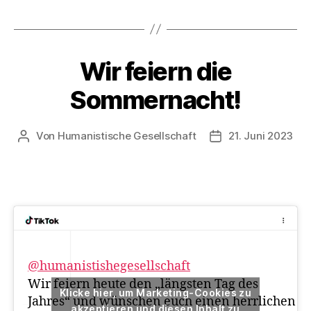
n
Schlagwörter
,
L
i
Wir feiern die
Kategorien
A
e
K
b
T
Sommernacht!
I
e
O
n
N
S
Von
Humanistische Gesellschaft
21. Juni 2023
Beitragsautor
Veröffentlichungs
T
A
G
E
@humanistishegesellschaft
Wir feiern heute den „längsten Tag des
Klicke hier, um Marketing-Cookies zu
Jahres“ und wünschen euch einen herrlichen
akzeptieren und diesen Inhalt zu