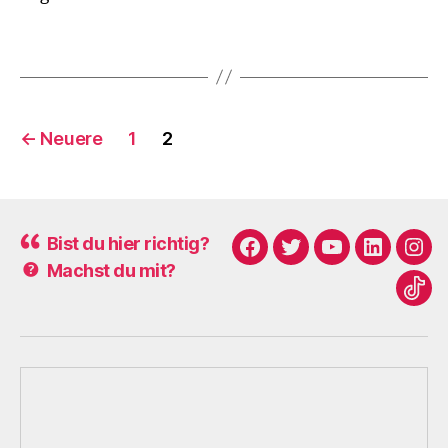
n
,
Schlagwörter
L
i
e
b
Seitennummerierung
e
←
Neuere
1
2
n
der
Beiträge
Bist du hier richtig?
Facebook
Twitter
Youtube
Linkedin
Ins
Machst du mit?
Tikt