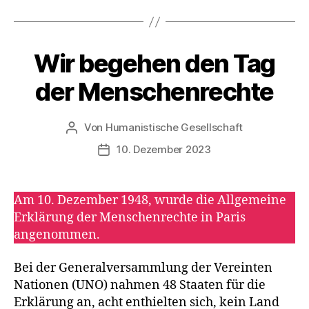
b
Schlagwörter
e
n
Wir begehen den Tag
Kategorien
A
K
T
der Menschenrechte
I
O
N
S
Von
Humanistische Gesellschaft
Beitragsautor
T
10. Dezember 2023
A
Veröffentlichungsdatum
G
E
Am 10. Dezember 1948, wurde die Allgemeine
Erklärung der Menschenrechte in Paris
angenommen.
Bei der Generalversammlung der Vereinten
Nationen (UNO) nahmen 48 Staaten für die
Erklärung an, acht enthielten sich, kein Land