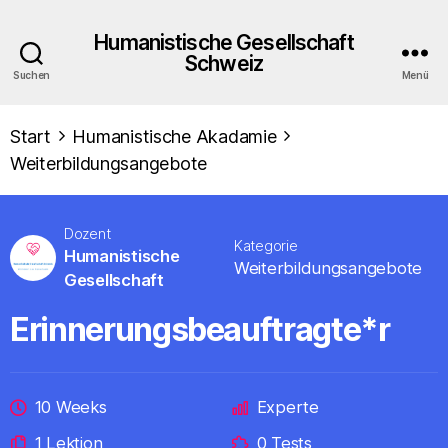
Humanistische Gesellschaft
Schweiz
Suchen
Menü
Start
Humanistische Akadamie
Weiterbildungsangebote
Dozent
Kategorie
Humanistische
Weiterbildungsangebote
Gesellschaft
Erinnerungsbeauftragte*r
10 Weeks
Experte
1 Lektion
0 Tests