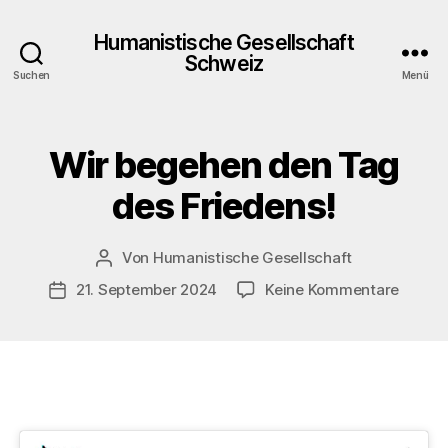
Humanistische Gesellschaft
Schweiz
Suchen
Menü
Wir begehen den Tag
Kategorien
A
K
T
des Friedens!
I
O
N
S
Von
Humanistische Gesellschaft
Beitragsautor
T
zu
21. September 2024
Keine Kommentare
A
Veröffentlichungsdatum
G
Wir
E
begeh
den
Tag
des
Friede