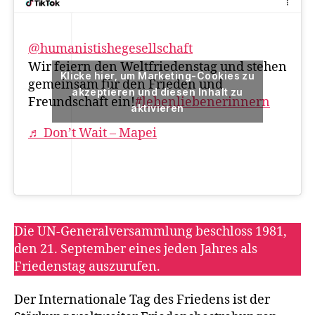
@humanistishegesellschaft
Wir feiern den Weltfriedenstag und stehen
Klicke hier, um Marketing-Cookies zu
gemeinsam für den Frieden und
akzeptieren und diesen Inhalt zu
Freundschaft ein!
#lebenliebenerinnern
aktivieren
♬ Don’t Wait – Mapei
Die UN-Generalversammlung beschloss 1981,
den 21. September eines jeden Jahres als
Friedenstag auszurufen.
Der Internationale Tag des Friedens ist der