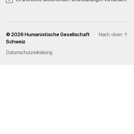
H
i
n
w
e
i
© 2026
Humanistische Gesellschaft
Nach oben
↑
s
Schweiz
Datenschutzerklärung