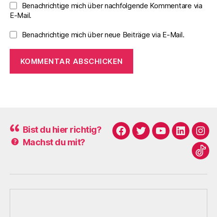
Benachrichtige mich über nachfolgende Kommentare via
E-Mail.
Benachrichtige mich über neue Beiträge via E-Mail.
Bist du hier richtig?
Facebook
Twitter
Youtube
Linkedin
Ins
Machst du mit?
Tikt