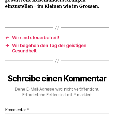
gewaltvolle Auseinandersetzungen
n
einzustellen – im Kleinen wie im Grossen.
e
r
n
Schlagwörter
,
L
i
←
Wir sind steuerbefreit!
e
→
Wir begehen den Tag der geistigen
b
Gesundheit
e
n
Schreibe einen Kommentar
Deine E-Mail-Adresse wird nicht veröffentlicht.
Erforderliche Felder sind mit
*
markiert
Kommentar
*