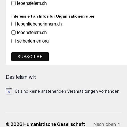
lebensfeiern.ch
interessiert an Infos für Organisationen über
lebenliebenerinnern.ch
lebensfeiern.ch
selberlernen.org
Das feiern wir:
Es sind keine anstehenden Veranstaltungen vorhanden.
H
i
n
w
e
i
© 2026
Humanistische Gesellschaft
Nach oben
↑
s