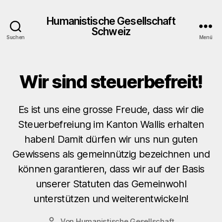
Humanistische Gesellschaft
Schweiz
Suchen
Menü
Wir sind steuerbefreit!
Kategorien
B
E
I
T
Es ist uns eine grosse Freude, dass wir die
R
Ä
Steuerbefreiung im Kanton Wallis erhalten
G
E
haben! Damit dürfen wir uns nun guten
Gewissens als gemeinnützig bezeichnen und
können garantieren, dass wir auf der Basis
unserer Statuten das Gemeinwohl
unterstützen und weiterentwickeln!
Von
Humanistische Gesellschaft
Beitragsautor