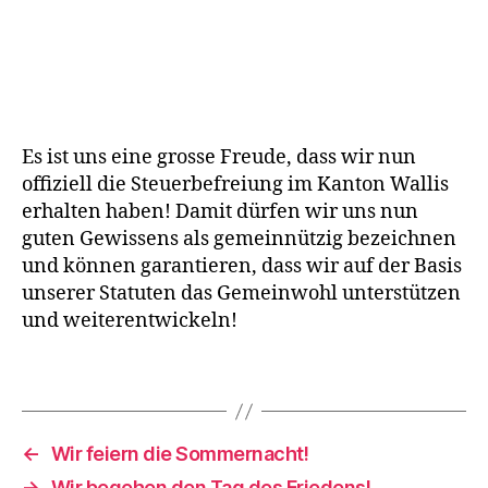
E
r
Es ist uns eine grosse Freude, dass wir nun
i
offiziell die Steuerbefreiung im Kanton Wallis
n
erhalten haben! Damit dürfen wir uns nun
n
guten Gewissens als gemeinnützig bezeichnen
e
und können garantieren, dass wir auf der Basis
r
unserer Statuten das Gemeinwohl unterstützen
n
und weiterentwickeln!
,
L
e
Schlagwörter
b
e
n
←
Wir feiern die Sommernacht!
,
→
Wir begehen den Tag des Friedens!
L