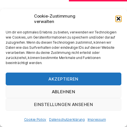
s
l
s
t
e
n
Cookie-Zustimmung
t
a
.
verwalten
a
l
Um dir ein optimales Erlebnis zu bieten, verwenden wir Technologien
wie Cookies, um Geräteinformationen zu speichern und/oder darauf
t
l
zuzugreifen. Wenn du diesen Technologien zustimmst, können wir
Daten wie das Surfverhalten oder eindeutige IDs auf dieser Website
u
t
verarbeiten. Wenn du deine Zustimmung nicht erteilst oder
zurückziehst, können bestimmte Merkmale und Funktionen
n
u
beeinträchtigt werden.
g
n
A
AKZEPTIEREN
© 2026
Humanistische Gesellschaft
Nach oben
↑
g
n
Schweiz
ABLEHNEN
e
s
Datenschutzerklärung
EINSTELLUNGEN ANSEHEN
n
i
c
S
Cookie Policy
Datenschutzerklärung
Impressum