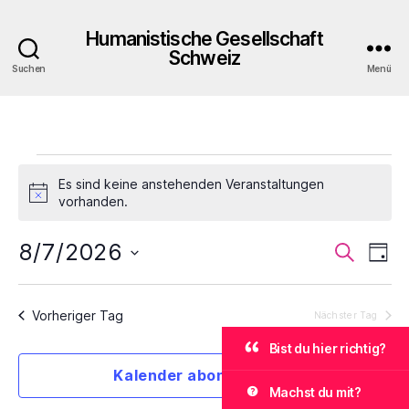
Humanistische Gesellschaft
Schweiz
Suchen
Menü
Veranstaltungen
Es sind keine anstehenden Veranstaltungen
für
H
vorhanden.
i
n
August
8/7/2026
V
V
S
w
T
u
e
7,
D
a
e
e
i
c
a
g
s
h
2026
r
t
Vorheriger Tag
Nächster Tag
r
e
u
a
Bist du hier richtig?
m
a
w
Kalender abonnieren
n
ä
n
Machst du mit?
h