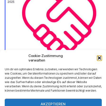
u
2025
e
t
h
c
o
e
b
h
n
e
n
e
-
u
N
n
a
v
d
Cookie-Zustimmung
verwalten
i
A
H
Um dir ein optimales Erlebnis zu bieten, verwenden wir Technologien
Februar 20, 2025
g
wie Cookies, um Geräteinformationen zu speichern und/oder darauf
e
n
Welttag der Gerechtigkeit
zuzugreifen. Wenn du diesen Technologien zustimmst, können wir Daten
r
a
wie das Surfverhalten oder eindeutige IDs auf dieser Website
v
s
verarbeiten. Wenn du deine Zustimmung nicht erteilst oder zurückziehst,
t
o
können bestimmte Merkmale und Funktionen beeinträchtigt werden.
r
i
i
g
e
c
AKZEPTIEREN
o
h