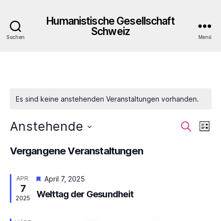
Humanistische Gesellschaft
Schweiz
Suchen
Menü
Es sind keine anstehenden Veranstaltungen vorhanden.
Anstehende
V
V
S
L
u
D
i
e
e
c
a
Vergangene Veranstaltungen
s
h
r
t
t
r
e
u
e
a
H
m
APR.
April 7, 2025
a
7
e
w
n
Welttag der Gesundheit
r
ä
2025
n
v
h
s
o
l